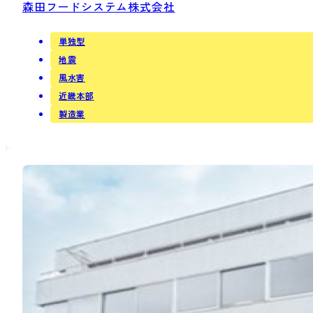
森田フードシステム株式会社
単独型
地震
風水害
近畿本部
製造業