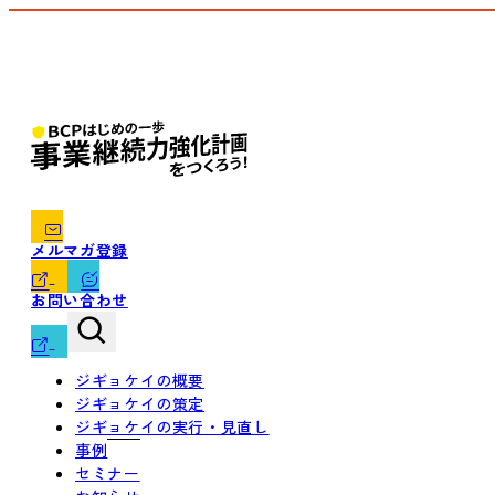
メルマガ登録
お問い合わせ
ジギョケイの概要
ジギョケイの策定
ジギョケイの実行・見直し
事例
セミナー