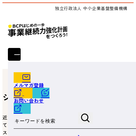
独立行政法人 中小企業基盤整備機構
トップ
ジギョケイの概要
メルマガ登録
ジギョケイの概要
お問い合わせ
サイト内検索
近年、大規模な自然災害が全国で頻発しています。加え
て、新型コロナウイルス感染症などの自然災害以外のリ
スクも顕在化しています。こうした自然災害や感染症拡