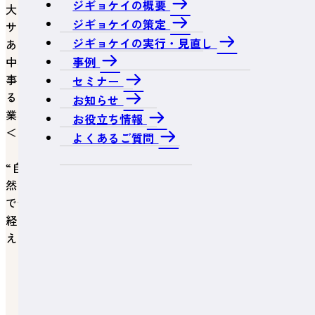
ジギョケイの概要
大の影響は、個々の事業者の経営だけでなく、我が国の
ジギョケイの策定
サプライチェーン全体にも大きな影響を及ぼすおそれが
ジギョケイの実行・見直し
あります。
事例
中小機構では、自然災害の発生や感染症の拡大等の緊急
事態に際して、事業を継続するために予め計画を策定す
セミナー
るなど、平時から備えを行えるよう中小企業・小規模事
お知らせ
業者を支援しています。
お役立ち情報
＜PICK UP！＞災害教訓に学ぶ防災戦略
よくあるご質問
“自分の会社だけは大丈夫”と思っていませんか？——自
然災害は、予期せぬタイミングで、思いがけないかたち
で企業を襲います。本動画は、突然の災害に見舞われた
経営者のお話などを紹介しながら、備えの重要性をお伝
えしています。