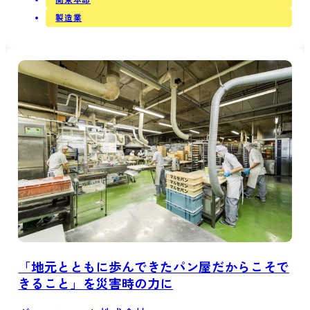
製造業
「地元とともに歩んできたパン屋だからこそで
きること」を災害時の力に