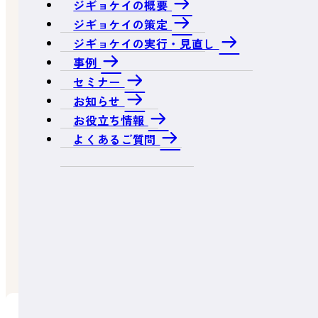
ジギョケイの概要
カテゴリ別
ジギョケイの策定
ジギョケイの実行・見直し
自然災害等
事例
セミナー
お知らせ
地域別
お役立ち情報
よくあるご質問
業種別
すべて表示
地震
風水害
感染症
サイバーセキュリティ
その他