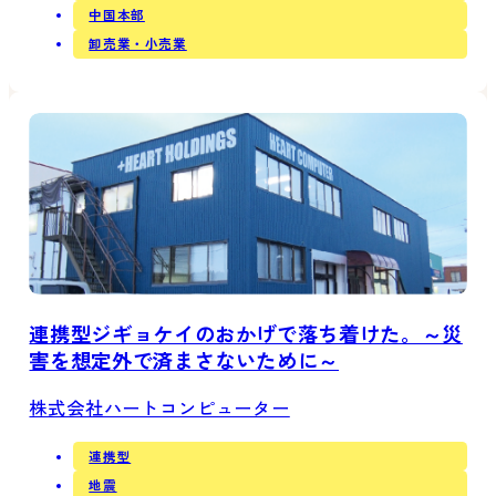
中国本部
卸売業・小売業
連携型ジギョケイのおかげで落ち着けた。～災
害を想定外で済まさないために～
株式会社ハートコンピューター
連携型
地震