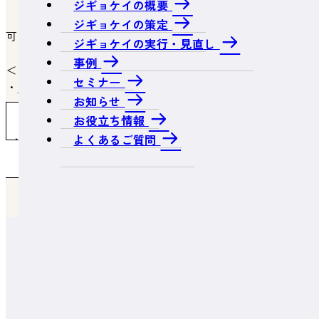
ジギョケイの概要
ジギョケイの策定
可能です。
ジギョケイの実行・見直し
事例
＜関連ページ＞
セミナー
・
「事業継続力強化計画」(単独型)の作り方
お知らせ
・
「事業継続力強化計画」(連携型)の作り方
お役立ち情報
よくあるご質問一覧へ戻る
よくあるご質問