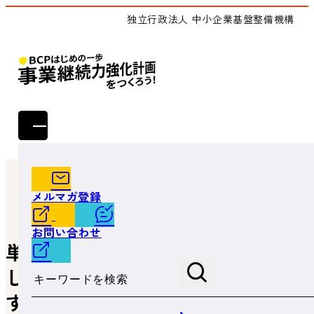
独立行政法人 中小企業基盤整備機構
トップ
よくあるご質問
単独型と連携型の両方を申請し、認定を受けることは可能
メルマガ登録
ですか。
お問い合わせ
単独型と連携型の両方を申請
サイト内検索
し、認定を受けることは可能で
すか。