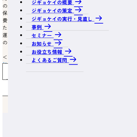
ジギョケイの概要
の購入対価、②外部付随費用（引取運賃、荷役費、運送
ジギョケイの策定
保険料、購入手数料、関税、その他購入のために要した
ジギョケイの実行・見直し
費用）、③当該資産を事業の用に供するために直接要し
事例
た費用の金額（即ち、内部取付費用、例えば据付費、試
運転費等）のうち、減価償却資産として計上されるもの
セミナー
の合計額になります。
お知らせ
お役立ち情報
＜関連ページ＞
よくあるご質問
計画策定・申請のメリット
よくあるご質問一覧へ戻る