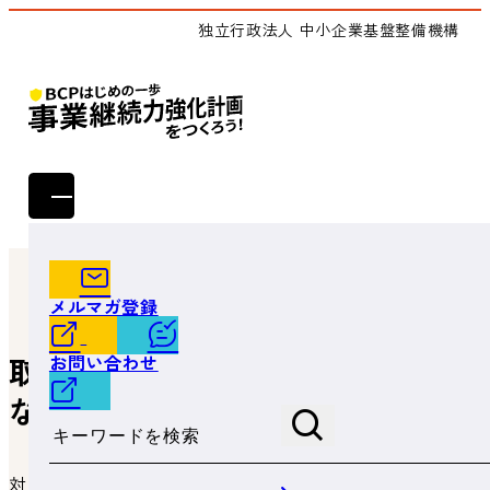
独立行政法人 中小企業基盤整備機構
トップ
よくあるご質問
取得価額の範囲には、どのような費用が含まれますか。
メルマガ登録
お問い合わせ
取得価額の範囲には、どのよう
な費用が含まれますか。
サイト内検索
対象となる減価償却資産の取得価額は、①当該固定資産