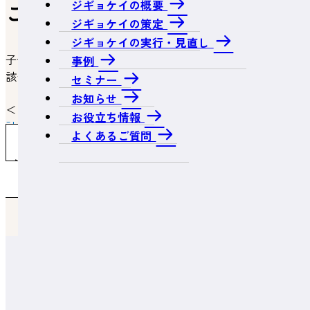
ジギョケイの概要
ことは可能ですか。
ジギョケイの策定
ジギョケイの実行・見直し
子会社で新規に取得等をした設備が対象となるため、当
事例
該子会社が税制の適用を受けることが可能です。
セミナー
お知らせ
＜関連ページ＞
お役立ち情報
計画策定・申請のメリット
よくあるご質問
よくあるご質問一覧へ戻る