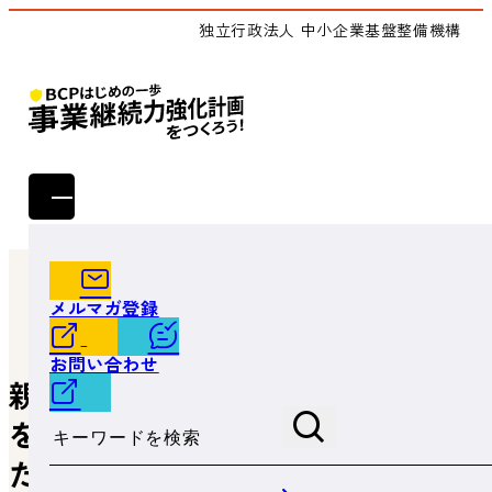
独立行政法人 中小企業基盤整備機構
トップ
よくあるご質問
親会社が一括で調達した設備を、親会社から引き渡しを受
メルマガ登録
けた子会社が税制の適用を受けることは可能ですか。
お問い合わせ
親会社が一括で調達した設備
サイト内検索
を、親会社から引き渡しを受け
た子会社が税制の適用を受ける