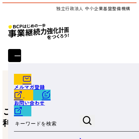
独立行政法人 中小企業基盤整備機構
トップ
よくあるご質問
これらの支援措置は業種問わず利用することは可能です
メルマガ登録
か。
お問い合わせ
これらの支援措置は業種問わず
サイト内検索
利用することは可能ですか。