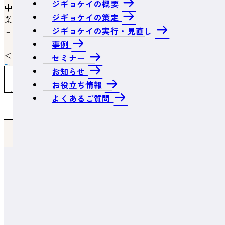
ジギョケイの概要
中小企業防災・減災投資促進税制自体については、特に
ジギョケイの策定
業種の限定はありません。（事業継続力強化計画（ジギ
ジギョケイの実行・見直し
ョケイ）の認定を受けていることが必要です。）
事例
＜関連ページ＞
セミナー
計画策定・申請のメリット
お知らせ
よくあるご質問一覧へ戻る
お役立ち情報
よくあるご質問