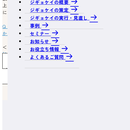
ジギョケイの概要
上げするために取得等をする架台については下記の場合
ジギョケイの策定
において対象となりますので、ご確認ください。
ジギョケイの実行・見直し
事例
Q「架台」はどのような場合において税制優遇の対象です
か。
セミナー
お知らせ
＜関連ページ＞
お役立ち情報
計画策定・申請のメリット
よくあるご質問
よくあるご質問一覧へ戻る