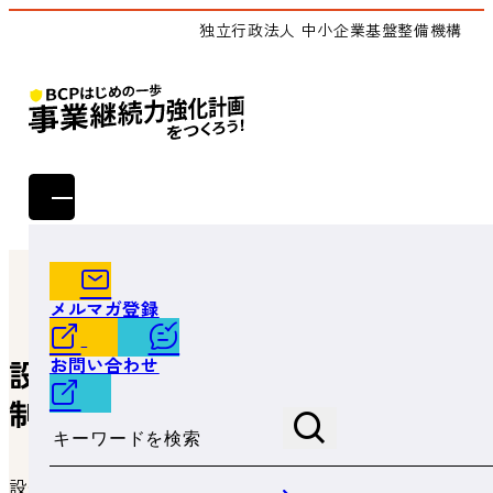
独立行政法人 中小企業基盤整備機構
トップ
よくあるご質問
設備の修繕等を行った場合は税制の対象ですか。
メルマガ登録
お問い合わせ
設備の修繕等を行った場合は税
制の対象ですか。
サイト内検索
設備の修繕等は対象となりません。尚、対象設備をかさ