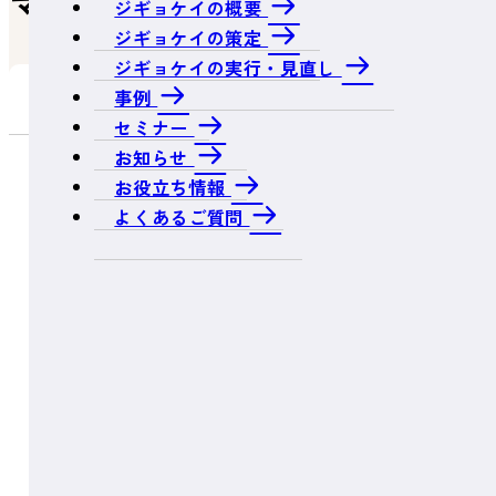
マップを確認～
ジギョケイの概要
ジギョケイの策定
ジギョケイの実行・見直し
目次
事例
セミナー
お知らせ
お役立ち情報
リスクを知ることから始める
よくあるご質問
想定される自然災害を確認
事業活動に与える影響の想定