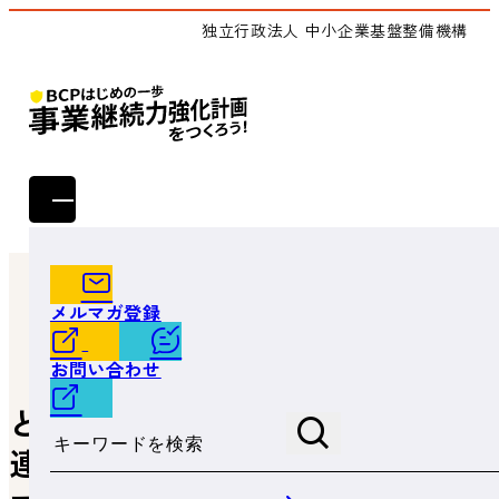
独立行政法人 中小企業基盤整備機構
トップ
ジギョケイの策定
「事業継続力強化計画」(連携型)の作り方
メルマガ登録
どんな災害が起こりうるの？ ～連携事業者すべてが、ハザ
ードマップを確認～
お問い合わせ
どんな災害が起こりうるの？ ～
サイト内検索
連携事業者すべてが、ハザード