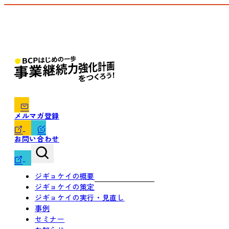
メルマガ登録
お問い合わせ
ジギョケイの概要
ジギョケイの策定
ジギョケイの実行・見直し
事例
セミナー