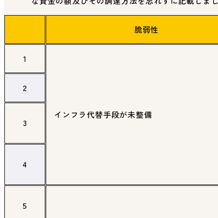
な資金の額及びその調達方法を忘れずに記載しま
脆弱性
1
2
インフラ代替手段が未整備
3
4
5