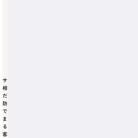
サイバーセキュリティや「
IT経営サポートセンター
」の
相談窓口について、全３回のコラムでご紹介させていた
だきます。
防災対策を考える際には、物理的なインフラの強化だけ
でなく、サイバー空間における防衛の重要性も増してい
ます。サイバー攻撃を受けると、システムトラブルによ
る出荷停止が発生したり、たとえ回復できたとしても顧
客の信頼を損なったり、事業継続に支障をきたすケース