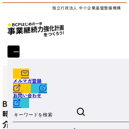
独立行政法人 中小企業基盤整備機構
トップ
お役立ち情報
BCP策定のメリットまとめ。平時にもある意外なメリット
メルマガ登録
も紹介
お問い合わせ
BCP策定のメリットまとめ。平
サイト内検索
時にもある意外なメリットも紹
介