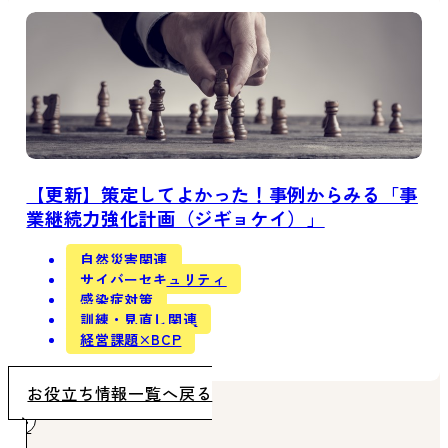
【更新】策定してよかった！事例からみる「事
業継続力強化計画（ジギョケイ）」
自然災害関連
サイバーセキュリティ
感染症対策
訓練・見直し関連
経営課題×BCP
お役立ち情報一覧へ戻る